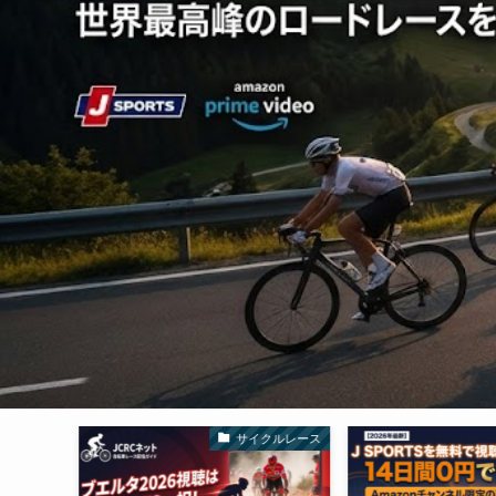
クルレース
J SPORTS