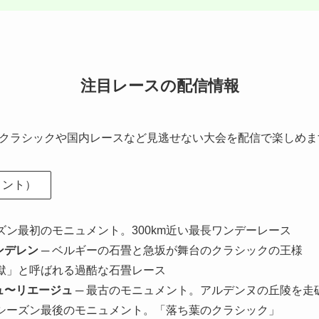
注目レースの配信情報
クラシックや国内レースなど見逃せない大会を配信で楽しめま
メント）
ーズン最初のモニュメント。300km近い最長ワンデーレース
ンデレン
─ ベルギーの石畳と急坂が舞台のクラシックの王様
地獄」と呼ばれる過酷な石畳レース
ュ〜リエージュ
─ 最古のモニュメント。アルデンヌの丘陵を走
 シーズン最後のモニュメント。「落ち葉のクラシック」