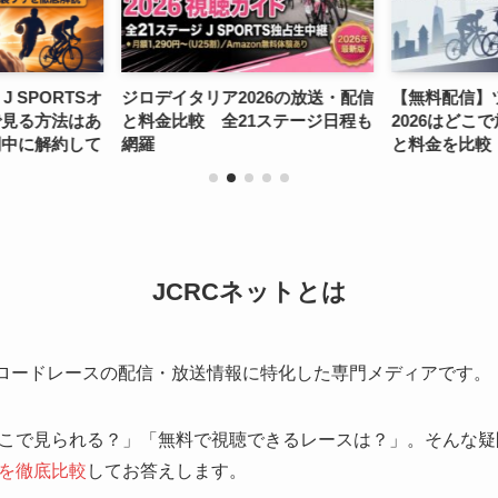
26の放送・配信
【無料配信】ツールドフランス
【2026年放
ステージ日程も
2026はどこで放送？視聴方法4つ
の配信と無料
と料金を比較
本時間の日程
JCRCネットとは
ロードレースの配信・放送情報に特化した専門メディアです。
こで見られる？」「無料で視聴できるレースは？」。そんな疑
を徹底比較
してお答えします。