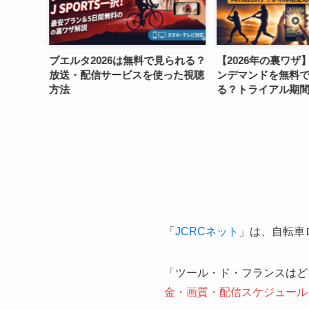
見られる？
【2026年の裏ワザ】J SPORTSオ
ジロデイタリア20
った視聴
ンデマンドを無料で見る方法はあ
と料金比較 全21
る？トライアル期間中に解約して
網羅
もタダって本当？
「
JCRCネット
」は、自転車
「ツール・ド・フランスはど
金・画質・配信スケジュール