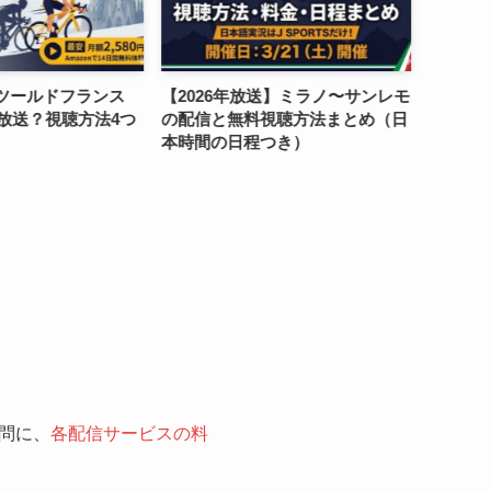
送】ミラノ〜サンレモ
ブエルタ2026は無料で見られる？
【202
視聴方法まとめ（日
放送・配信サービスを使った視聴
ンデマ
つき）
方法
る？ト
もタダ
問に、
各配信サービスの料